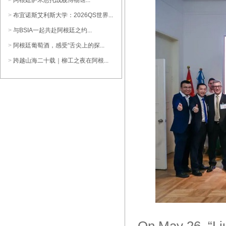
>
阿根廷萨米恩托战舰博物馆...
>
布宜诺斯艾利斯大学：2026QS世界...
>
与BSIA一起共赴阿根廷之约...
1988庄园 经典马贝克
>
阿根廷葡萄酒，感受“舌尖上的探...
>
跨越山海二十载｜柳工之夜在阿根...
1988庄园 珍藏马贝克干红葡萄酒