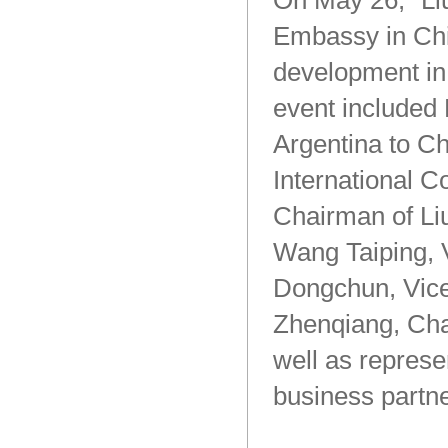
On
May
26,
“Li
Embassy
in
Ch
development
in
1988庄园 苏维翁马贝克干红葡萄酒
event
included
Argentina
to
Ch
International
Co
Chairman
of
Li
Wang
Taiping,
Dongchun,
Vic
Zhenqiang,
Cha
1988庄园 经典特浓情甜
well
as
represe
business
partne