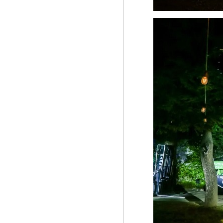
1988庄园 经典马贝克
1988庄园 珍藏马贝克干红葡萄酒