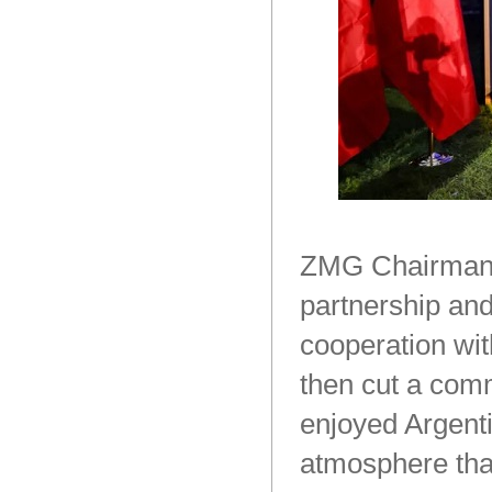
ZMG
Chairma
partnership
an
cooperation
wit
then
cut
a
comm
enjoyed
Argent
atmosphere
tha