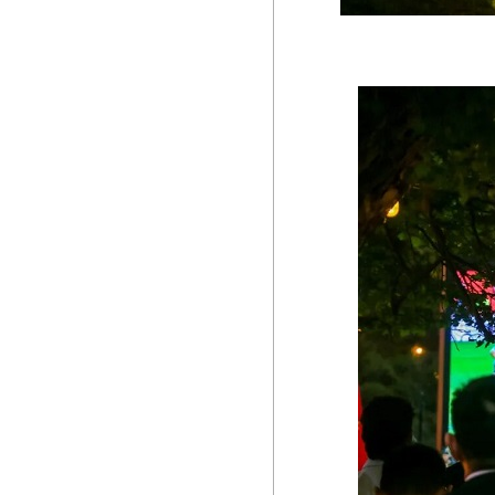
1988庄园 苏维翁马贝克干红葡萄酒