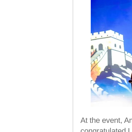
At
the
event,
Am
congratulated
L