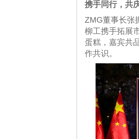
携手同行，共
ZMG董事长张
柳工携手拓展
蛋糕，嘉宾共
作共识。