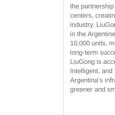
the
partnership
centers,
creati
industry.
LiuGo
in
the
Argentin
10,000
units,
ma
long-term
succ
LiuGong
is
acce
Intelligent,
and
Argentina’s
infr
greener
and
sm